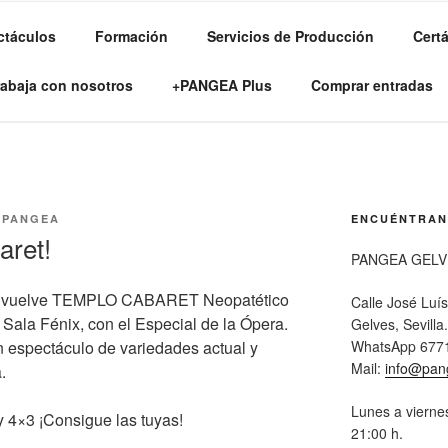
ctáculos
Formación
Servicios de Producción
Cert
RTES ESCÉNICAS
rabaja con nosotros
+PANGEA Plus
Comprar entradas
R
PANGEA
ENCUÉNTRA
aret!
PANGEA GELV
ras vuelve TEMPLO CABARET Neopatético
Calle José Luí
Sala Fénix, con el Especial de la Ópera.
Gelves, Sevilla.
WhatsApp 677
un espectáculo de variedades actual y
Mail:
info@pan
.
Lunes a viernes
 4×3 ¡Consigue las tuyas!
21:00 h.