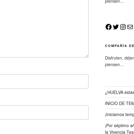
piensen…
COMPAÑÍA DE
Disfruten, déje
piensen…
¿HUELVA estas
INICIO DE TE
¡Iniciamos tem
¡Por séptimo a
la Vivencia Tea