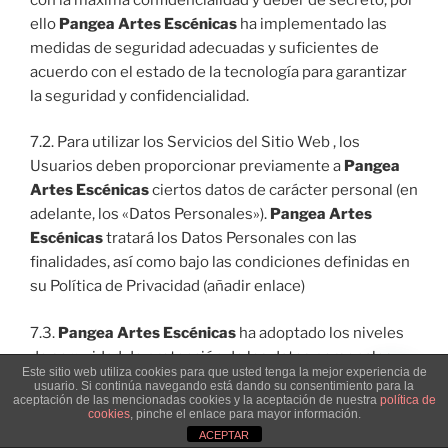
ello
Pangea Artes Escénicas
ha implementado las
medidas de seguridad adecuadas y suficientes de
acuerdo con el estado de la tecnología para garantizar
la seguridad y confidencialidad.
7.2. Para utilizar los Servicios del Sitio Web , los
Usuarios deben proporcionar previamente a
Pangea
Artes Escénicas
ciertos datos de carácter personal (en
adelante, los «Datos Personales»).
Pangea Artes
Escénicas
tratará los Datos Personales con las
finalidades, así como bajo las condiciones definidas en
su Política de Privacidad (añadir enlace)
7.3.
Pangea Artes Escénicas
ha adoptado los niveles
de seguridad de protección de los datos personales
Este sitio web utiliza cookies para que usted tenga la mejor experiencia de
legalmente requeridos y procura instalar otros medios
usuario. Si continúa navegando está dando su consentimiento para la
aceptación de las mencionadas cookies y la aceptación de nuestra
política de
y medidas técnicas de protección adicionales. No
cookies
, pinche el enlace para mayor información.
obstante, el Usuario debe ser consciente de que las
ACEPTAR