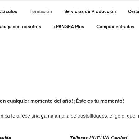
ctáculos
Formación
Servicios de Producción
Cert
RTES ESCÉNICAS
rabaja con nosotros
+PANGEA Plus
Comprar entradas
en cualquier momento del año! ¡Éste es tu momento!
ca te ofrece una gama amplia de posibilidades, elige el que m
villa
Talleres HUELVA Capital