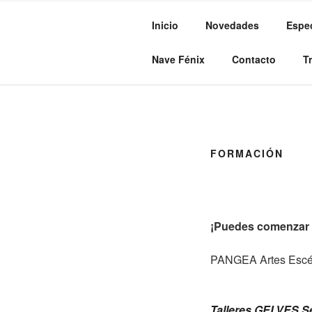
Inicio
Novedades
Espe
PANGEA A
Pangea
Nave Fénix
Contacto
T
FORMACIÓN
¡Puedes comenzar 
PANGEA Artes Escéni
Talleres GELVES
Se