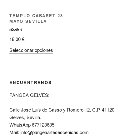
TEMPLO CABARET 23
MAYO SEVILLA
Valorado
18,00
€
con
5.00
de
5
Seleccionar opciones
ENCUÉNTRANOS
PANGEA GELVES:
Calle José Luís de Casso y Romero 12, C.P. 41120
Gelves, Sevilla.
WhatsApp 677123635
Mail:
info@pangeaartesescenicas.com