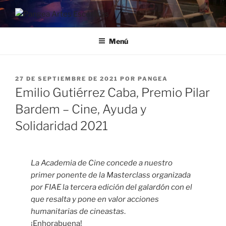
PANGEA ARTES ESCÉNICAS
Pangea
Menú
27 DE SEPTIEMBRE DE 2021
POR
PANGEA
Emilio Gutiérrez Caba, Premio Pilar
Bardem – Cine, Ayuda y
Solidaridad 2021
La Academia de Cine concede a nuestro
primer ponente de la Masterclass organizada
por FIAE la tercera edición del galardón con el
que resalta y pone en valor acciones
humanitarias de cineastas
.
¡Enhorabuena!